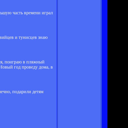
льшую часть времени играл
авийцев и тунисцев знаю
ся, поиграю в пляжный
 Новый год проведу дома, в
нечно, подарили детям