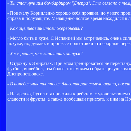
- Ты стал лучшим бомбардиром "Днепра". Это связано с те
- Поначалу Корниленко хорошо себя проявил, но у него про
справа в полузащите. Мелащенко долгое время находился в л
- Как оцениваешь итоги жеребьевки?
- Могло быть и хуже. С Испанией мы встречались, очень си
похуже, но, думаю, в процессе подготовки эти сборные перес
- Уже решил, чем заполнишь отпуск?
- Отдохну в Эмиратах. При этом тренироваться не перестан
футбол, волейбол, тем более что сможем собрать целую кома
Днепропетровске.
- В понедельник ты провел благотворительную акцию, посе
- Назаренко, Русол и я приехали к ребятам, с удовольствие
сладости и фрукты, а также пообещали приехать к ним на Н