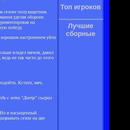
Топ игроков
м сезоне полузащитник
мания уделяя обороне.
ериментировав на
Лучшие
ную победу.
сборные
 с хорошим настроением уйти
больше владел мячом, давил
ведь не так часто до этого
подойти. Кстати, мяч,
едь с лета "Днепр" сыграл
о. Но и насыщенный
разрывать сезон на две