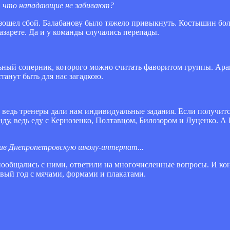
м, что нападающие не забивают?
изошел сбой. Балабанову было тяжело привыкнуть. Костышин бо
азарете. Да и у команды случались перепады.
льный соперник, которого можно считать фаворитом группы. Ар
танут быть для нас загадкою.
у, ведь тренеры дали нам индивидуальные задания. Если получит
нду, ведь еду с Кернозенко, Полтавцом, Билозором и Луценко. А
тив Днепропетровскую школу-интернат...
м пообщались с ними, ответили на многочисленные вопросы. И ко
овый год с мячами, формами и плакатами.