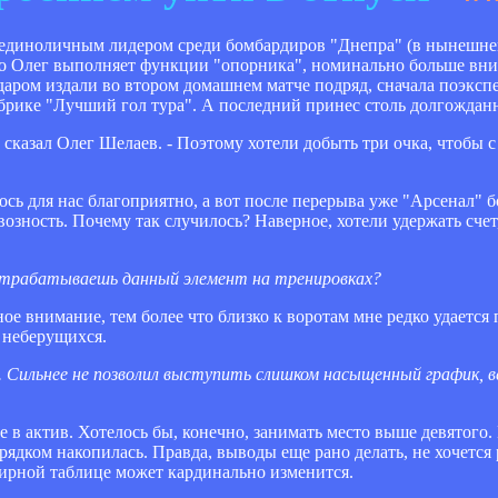
 единоличным лидером среди бомбардиров "Днепра" (в нынешне
то Олег выполняет функции "опорника", номинально больше вни
даром издали во втором домашнем матче подряд, сначала поэксп
убрике "Лучший гол тура". А последний принес столь долгождан
- сказал Олег Шелаев. - Поэтому хотели добыть три очка, чтобы
сь для нас благоприятно, а вот после перерыва уже "Арсенал" 
озность. Почему так случилось? Наверное, хотели удержать счет, 
о отрабатываешь данный элемент на тренировках?
ое внимание, тем более что близко к воротам мне редко удается 
а неберущихся.
. Сильнее не позволил выступить слишком насыщенный график, в
бе в актив. Хотелось бы, конечно, занимать место выше девятог
орядком накопилась. Правда, выводы еще рано делать, не хочется 
нирной таблице может кардинально изменится.