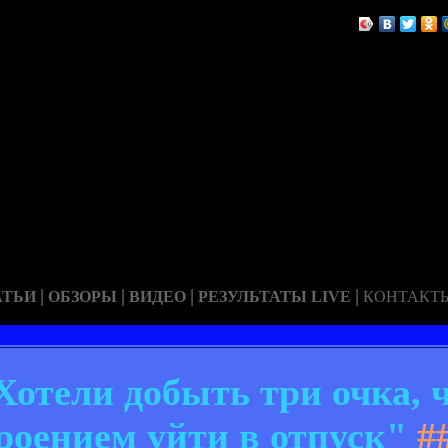
|
|
|
|
АТЬИ
ОБЗОРЫ
ВИДЕО
РЕЗУЛЬТАТЫ LIVE
КОНТАКТ
отели добыть три очка, 
роением уйти в отпуск"
#