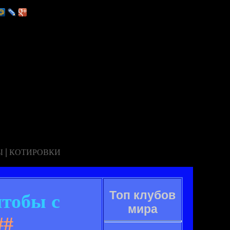
|
Ы
КОТИРОВКИ
Топ клубов
чтобы с
мира
##