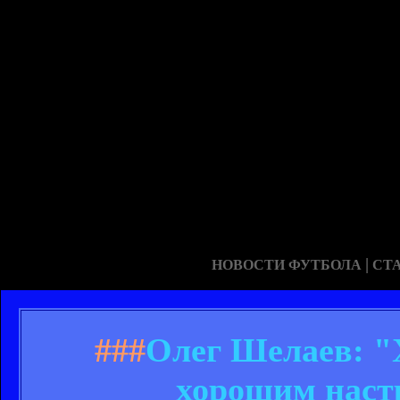
|
НОВОСТИ ФУТБОЛА
СТ
###
Олег Шелаев: "Х
хорошим наст