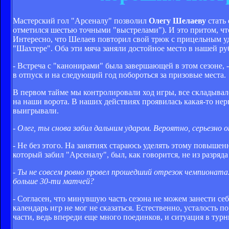
Мастерский гол "Арсеналу" позволил
Олегу Шелаеву
стать
отметился шестью точными "выстрелами"). И это притом, ч
Интересно, что Шелаев повторил свой трюк с прицельным у
"Шахтере". Оба эти мяча заняли достойное место в нашей р
- Встреча с "канонирами" была завершающей в этом сезоне, 
в отпуск и на следующий год побороться за призовые места.
В первом тайме мы контролировали ход игры, все складывало
на наши ворота. В наших действиях проявилась какая-то нерв
выигрывали.
- Олег, ты снова забил дальним ударом. Вероятно, серьезн
- Не без этого. На занятиях стараюсь уделять этому повышенн
который забил "Арсеналу", был, как говорится, не из разряд
- Ты не совсем ровно провел прошедший отрезок чемпионата
больше 30-ти матчей?
- Согласен, что минувшую часть сезона не можем занести се
календарь игр не мог не сказаться. Естественно, усталость п
части, ведь впереди еще много поединков, и ситуация в тур